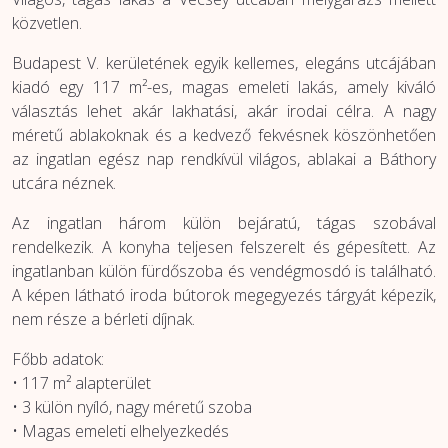
közvetlen.
Budapest V. kerületének egyik kellemes, elegáns utcájában
kiadó egy 117 m²-es, magas emeleti lakás, amely kiváló
választás lehet akár lakhatási, akár irodai célra. A nagy
méretű ablakoknak és a kedvező fekvésnek köszönhetően
az ingatlan egész nap rendkívül világos, ablakai a Báthory
utcára néznek.
Az ingatlan három külön bejáratú, tágas szobával
rendelkezik. A konyha teljesen felszerelt és gépesített. Az
ingatlanban külön fürdőszoba és vendégmosdó is található.
A képen látható iroda bútorok megegyezés tárgyát képezik,
nem része a bérleti díjnak.
Főbb adatok:
• 117 m² alapterület
• 3 külön nyíló, nagy méretű szoba
• Magas emeleti elhelyezkedés