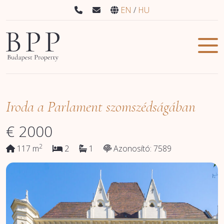
EN
HU
Iroda a Parlament szomszédságában
€
2000
2
117 m
2
1
Azonosító: 7589