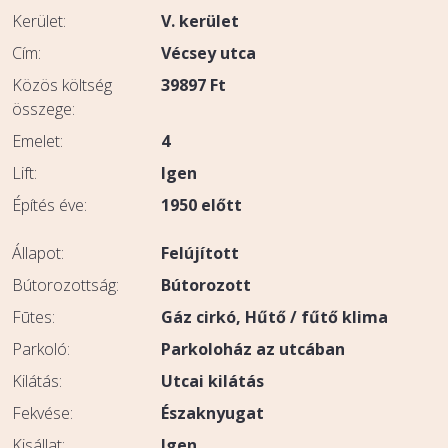
Kerület:
V. kerület
Cím:
Vécsey utca
Közös költség
39897
Ft
összege:
Emelet:
4
Lift:
Igen
Építés éve:
1950 előtt
Állapot:
Felújított
Bútorozottság:
Bútorozott
Fūtes:
Gáz cirkó
Hűtő / fűtő klima
Parkoló:
Parkoloház az utcában
Kilátás:
Utcai kilátás
Fekvése:
Északnyugat
Kisállat:
Igen