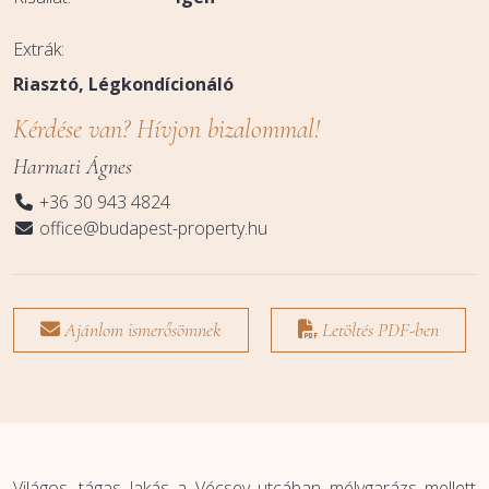
Extrák:
Riasztó
Légkondícionáló
Kérdése van? Hívjon bizalommal!
Harmati Ágnes
+36 30 943 4824
office@budapest-property.hu
Ajánlom ismerősömnek
Letöltés PDF-ben
Világos, tágas lakás a Vécsey utcában mélygarázs mellett