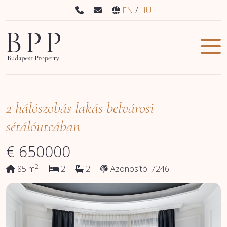
EN
HU
2 hálószobás lakás belvárosi
sétálóutcában
€
650000
2
85 m
2
2
Azonosító: 7246