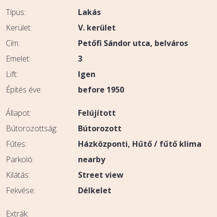
Típus:
Lakás
Kerület:
V. kerület
Cím:
Petőfi Sándor utca, belváros
Emelet:
3
Lift:
Igen
Építés éve:
before 1950
Állapot:
Felújított
Bútorozottság:
Bútorozott
Fūtes:
Házközponti
Hűtő / fűtő klima
Parkoló:
nearby
Kilátás:
Street view
Fekvése:
Délkelet
Extrák: