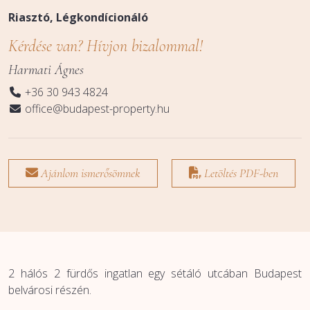
Riasztó
Légkondícionáló
Kérdése van? Hívjon bizalommal!
Harmati Ágnes
+36 30 943 4824
office@budapest-property.hu
Ajánlom ismerősömnek
Letöltés PDF-ben
2 hálós 2 fürdős ingatlan egy sétáló utcában Budapest
belvárosi részén.