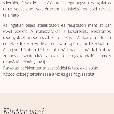
V.kerület, Pilvax köz sétáló utcája egy nagyon hangulatos
térre vezet ahol sok étterem és kávézó es zöld terület
található.
Az ingatlan teljes átalakításon es felújításon ment át par
évvel ezelőtt. A nyílászárókat is kicserélték, elektromos
redőnyökkel modernizálták a lakást. A konyha Bosch
gépekkel felszerelve. Mosó es szárítógép a fürdőszobában.
Az egyik hálóban térben álló kád van a másik hálóhoz
zuhany es szinten kád tartozik. Illetve egy kandalló is, amely
relaxációs élményt nyújt.
Parkolás: csökkentett ár szerződési feltételek alapján.
Közös költség tartalmazza a víz és gáz fogyasztást.
Kérdése van?