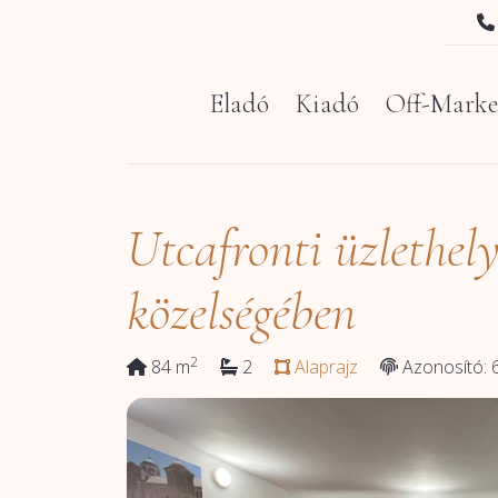
Eladó
Kiadó
Off-Marke
Utcafronti üzlethel
közelségében
2
84 m
2
Alaprajz
Azonosító: 