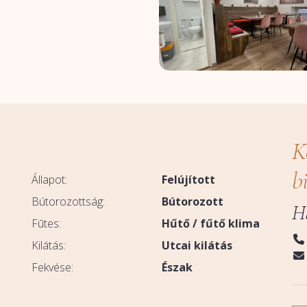
K
b
Állapot:
Felújított
Bútorozottság:
Bútorozott
H
Fūtes:
Hűtő / fűtő klima
Kilátás:
Utcai kilátás
Fekvése:
Észak