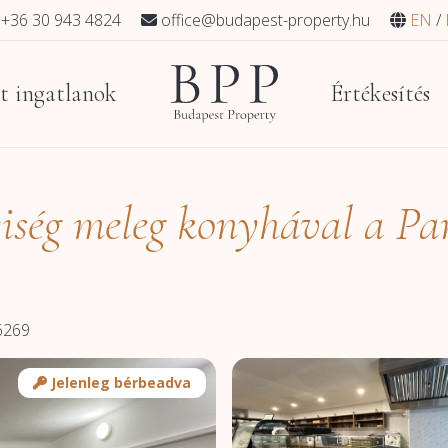
+36 30 943 4824
office@budapest-property.hu
EN
t ingatlanok
Értékesítés
yiség meleg konyhával a P
6269
Jelenleg bérbeadva