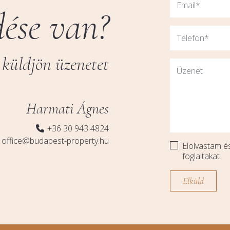
ése van?
küldjön üzenetet
Harmati Ágnes
+36 30 943 4824
office@budapest-property.hu
Elolvastam 
foglaltakat.