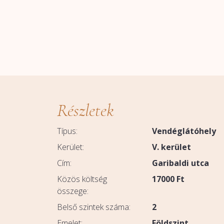
Részletek
Típus:
Vendéglátóhely
Kerület:
V. kerület
Cím:
Garibaldi utca
Közös költség
17000
Ft
összege:
Belső szintek száma:
2
Emelet:
Földszint