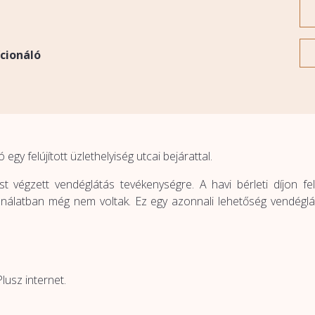
cionáló
egy felújított üzlethelyiség utcai bejárattal.
tást végzett vendéglátás tevékenységre. A havi bérleti díjon 
ználatban még nem voltak. Ez egy azonnali lehetőség vendéglá
Plusz internet.