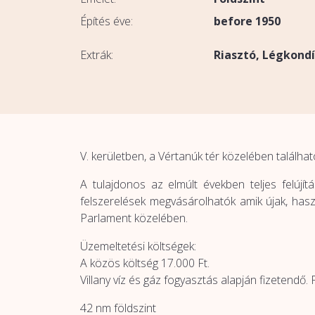
Építés éve:
before 1950
Extrák:
Riasztó
Légkondí
V. kerületben, a Vértanúk tér közelében található 
A tulajdonos az elmúlt években teljes felújí
felszerelések megvásárolhatók amik újak, has
Parlament közelében.
Üzemeltetési költségek:
A közös költség 17.000 Ft.
Villany víz és gáz fogyasztás alapján fizetendő. 
42 nm földszint