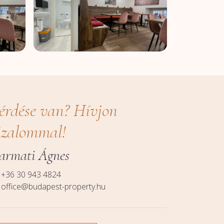
érdése van? Hívjon
izalommal!
armati Ágnes
+36 30 943 4824
office@budapest-property.hu