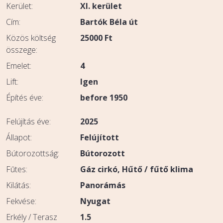
Kerület:
Xl. kerület
Cím:
Bartók Béla út
Közös költség
25000
Ft
összege:
Emelet:
4
Lift:
Igen
Építés éve:
before 1950
Felújítás éve:
2025
Állapot:
Felújított
Bútorozottság:
Bútorozott
Fūtes:
Gáz cirkó
Hűtő / fűtő klima
Kilátás:
Panorámás
Fekvése:
Nyugat
Erkély / Terasz
1.5