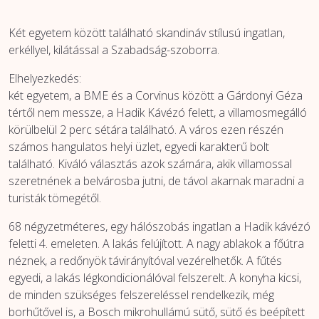
Két egyetem között található skandináv stílusú ingatlan,
erkéllyel, kilátással a Szabadság-szoborra.
Elhelyezkedés:
két egyetem, a BME és a Corvinus között a Gárdonyi Géza
tértől nem messze, a Hadik Kávézó felett, a villamosmegálló
körülbelül 2 perc sétára található. A város ezen részén
számos hangulatos helyi üzlet, egyedi karakterű bolt
található. Kiváló választás azok számára, akik villamossal
szeretnének a belvárosba jutni, de távol akarnak maradni a
turisták tömegétől.
68 négyzetméteres, egy hálószobás ingatlan a Hadik kávézó
feletti 4. emeleten. A lakás felújított. A nagy ablakok a főútra
néznek, a redőnyök távirányítóval vezérelhetők. A fűtés
egyedi, a lakás légkondicionálóval felszerelt. A konyha kicsi,
de minden szükséges felszereléssel rendelkezik, még
borhűtővel is, a Bosch mikrohullámú sütő, sütő és beépített