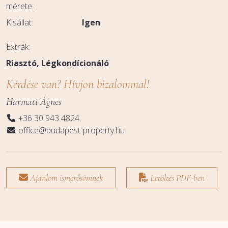
mérete:
Kisállat:
Igen
Extrák:
Riasztó
Légkondícionáló
Kérdése van? Hívjon bizalommal!
Harmati Ágnes
+36 30 943 4824
office@budapest-property.hu
Ajánlom ismerősömnek
Letöltés PDF-ben