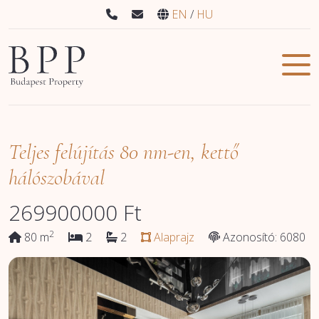
EN
HU
Teljes felújítás 80 nm-en, kettő
hálószobával
269900000
Ft
2
80 m
2
2
Alaprajz
Azonosító: 6080