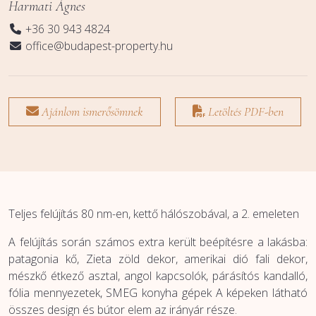
Harmati Ágnes
+36 30 943 4824
office@budapest-property.hu
Ajánlom ismerősömnek
Letöltés PDF-ben
Teljes felújítás 80 nm-en, kettő hálószobával, a 2. emeleten
A felújítás során számos extra került beépítésre a lakásba:
patagonia kő, Zieta zöld dekor, amerikai dió fali dekor,
mészkő étkező asztal, angol kapcsolók, párásítós kandalló,
fólia mennyezetek, SMEG konyha gépek A képeken látható
összes design és bútor elem az irányár része.