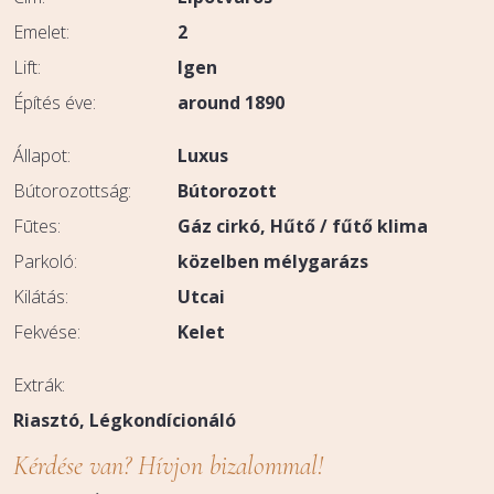
Emelet:
2
Lift:
Igen
Építés éve:
around 1890
Állapot:
Luxus
Bútorozottság:
Bútorozott
Fūtes:
Gáz cirkó
Hűtő / fűtő klima
Parkoló:
közelben mélygarázs
Kilátás:
Utcai
Fekvése:
Kelet
Extrák:
Riasztó
Légkondícionáló
Kérdése van? Hívjon bizalommal!