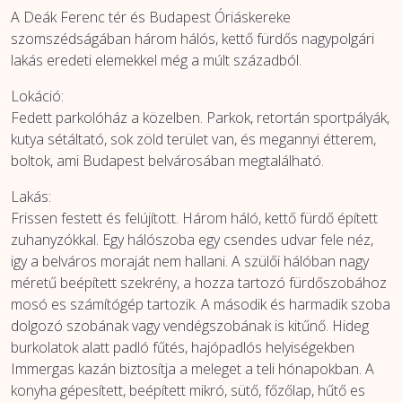
A Deák Ferenc tér és Budapest Óriáskereke
szomszédságában három hálós, kettő fürdős nagypolgári
lakás eredeti elemekkel még a múlt századból.
Lokáció:
Fedett parkolóház a közelben. Parkok, retortán sportpályák,
kutya sétáltató, sok zöld terület van, és megannyi étterem,
boltok, ami Budapest belvárosában megtalálható.
Lakás:
Frissen festett és felújított. Három háló, kettő fürdő épített
zuhanyzókkal. Egy hálószoba egy csendes udvar fele néz,
igy a belváros moraját nem hallani. A szülői hálóban nagy
méretű beépített szekrény, a hozza tartozó fürdőszobához
mosó es számítógép tartozik. A második és harmadik szoba
dolgozó szobának vagy vendégszobának is kitűnő. Hideg
burkolatok alatt padló fűtés, hajópadlós helyiségekben
Immergas kazán biztosítja a meleget a teli hónapokban. A
konyha gépesített, beépített mikró, sütő, főzőlap, hűtő es