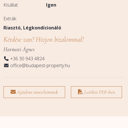
Kisállat:
Igen
Extrák:
Riasztó
Légkondícionáló
Kérdése van? Hívjon bizalommal!
Harmati Ágnes
+36 30 943 4824
office@budapest-property.hu
Ajánlom ismerősömnek
Letöltés PDF-ben