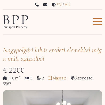
EN
HU
Nagypolgári lakás eredeti elemekkel még
a múlt századból
€
2200
2
110 m
3
2
Alaprajz
Azonosító:
3567