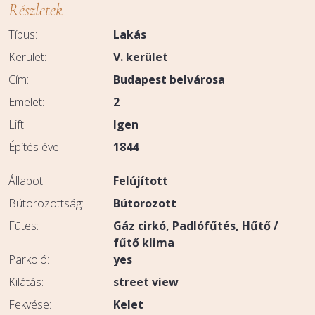
Részletek
Típus:
Lakás
Kerület:
V. kerület
Cím:
Budapest belvárosa
Emelet:
2
Lift:
Igen
Építés éve:
1844
Állapot:
Felújított
Bútorozottság:
Bútorozott
Fūtes:
Gáz cirkó
Padlófűtés
Hűtő /
fűtő klima
Parkoló:
yes
Kilátás:
street view
Fekvése:
Kelet